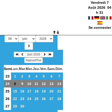
Vendredi 7
Août 2026
04
h
31
Se connecter
Juin 2026
Aujourd'hui
Sem
Lun.
Mar.
Mer.
Jeu.
Ven.
Sam.
Dim.
23
1
2
3
4
5
6
7
24
8
9
10
11
12
13
14
25
15
16
17
18
19
20
21
26
22
23
24
25
26
27
28
27
29
30