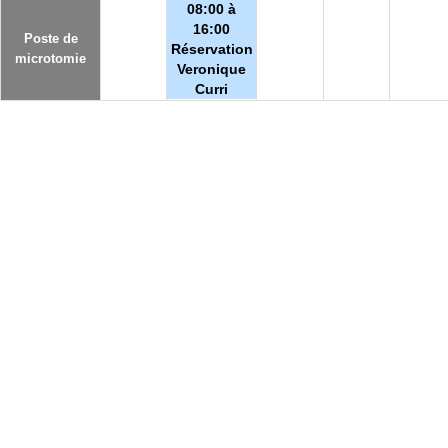
08:00 à
16:00
Poste de
Réservation
microtomie
Veronique
Curri