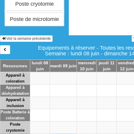
Voir la semaine précédente
Equipements à réserver - Toutes les re
Semaine : lundi 08 juin - dimanche 14
lundi 08
mercredi
jeudi 11
vendred
Ressources
mardi 09 juin
juin
10 juin
juin
12 juin
Appareil à
coloration
Appareil à
déshydratation
Appareil à
inclusion
Poste Batterie à
coloration
Poste
cryotomie