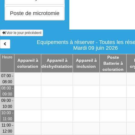
Voir le jour précédent
Equipements à réserver - Toutes les rése
Mardi 09 juin 2026
Heure
Poste
Appareil à
Appareil à
Appareil à
Batterie à
coloration
déshydratation
inclusion
cr
coloration
07:00 -
08:00
08:00 -
09:00
09:00 -
10:00
10:00 -
11:00
11:00 -
12:00