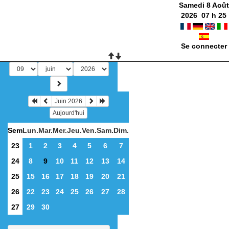
Samedi 8 Août
2026
07
h
25
Se connecter
Juin 2026
Aujourd'hui
Sem
Lun.
Mar.
Mer.
Jeu.
Ven.
Sam.
Dim.
23
1
2
3
4
5
6
7
24
8
9
10
11
12
13
14
25
15
16
17
18
19
20
21
26
22
23
24
25
26
27
28
27
29
30