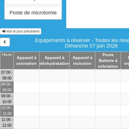
Voir le jour précédent
Equipements à réserver - Toutes les rése
Dimanche 07 juin 2026
Heure
Poste
Appareil à
Appareil à
Appareil à
Batterie à
coloration
déshydratation
inclusion
cr
coloration
07:00 -
08:00
08:00 -
09:00
09:00 -
10:00
10:00 -
11:00
11:00 -
12:00