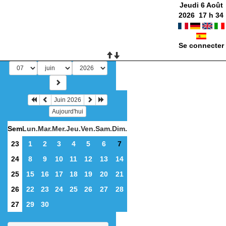
Jeudi 6 Août
2026
17
h
34
Se connecter
Juin 2026
Aujourd'hui
Sem
Lun.
Mar.
Mer.
Jeu.
Ven.
Sam.
Dim.
23
1
2
3
4
5
6
7
24
8
9
10
11
12
13
14
25
15
16
17
18
19
20
21
26
22
23
24
25
26
27
28
27
29
30