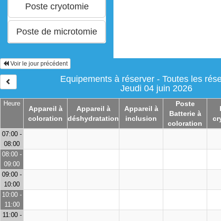
Voir le jour précédent
Equipements à réserver - Toutes les rése
Jeudi 04 juin 2026
Heure
Poste
Appareil à
Appareil à
Appareil à
Batterie à
coloration
déshydratation
inclusion
cr
coloration
07:00 -
08:00
08:00 -
09:00
09:00 -
10:00
10:00 -
11:00
11:00 -