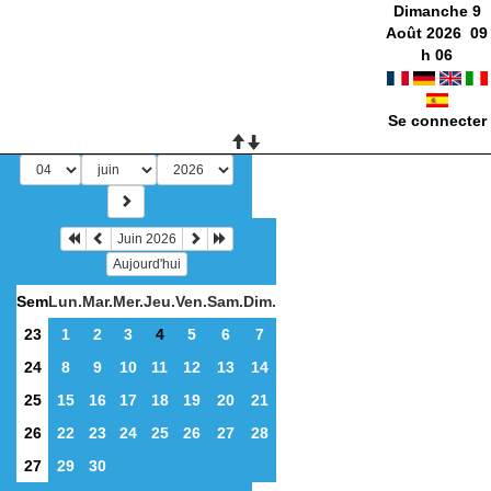
Dimanche 9
Août 2026
09
h
06
Se connecter
Juin 2026
Aujourd'hui
Sem
Lun.
Mar.
Mer.
Jeu.
Ven.
Sam.
Dim.
23
1
2
3
4
5
6
7
24
8
9
10
11
12
13
14
25
15
16
17
18
19
20
21
26
22
23
24
25
26
27
28
27
29
30