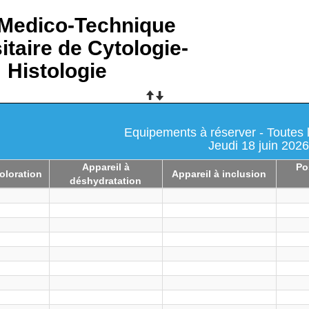
-Medico-Technique
itaire de Cytologie-
Histologie
Equipements à réserver - Toutes 
Jeudi 18 juin 202
Appareil à
Po
oloration
Appareil à inclusion
déshydratation